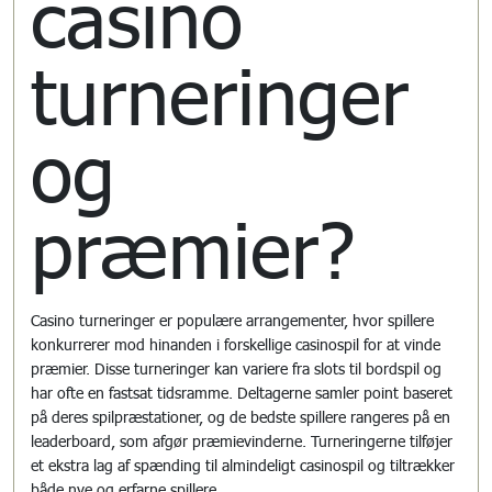
casino
turneringer
og
præmier?
Casino turneringer er populære arrangementer, hvor spillere
konkurrerer mod hinanden i forskellige casinospil for at vinde
præmier. Disse turneringer kan variere fra slots til bordspil og
har ofte en fastsat tidsramme. Deltagerne samler point baseret
på deres spilpræstationer, og de bedste spillere rangeres på en
leaderboard, som afgør præmievinderne. Turneringerne tilføjer
et ekstra lag af spænding til almindeligt casinospil og tiltrækker
både nye og erfarne spillere.