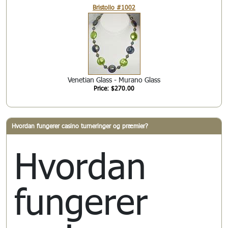
Bristollo #1002
Venetian Glass - Murano Glass
Price: $270.00
Hvordan fungerer casino turneringer og præmier?
Hvordan
fungerer