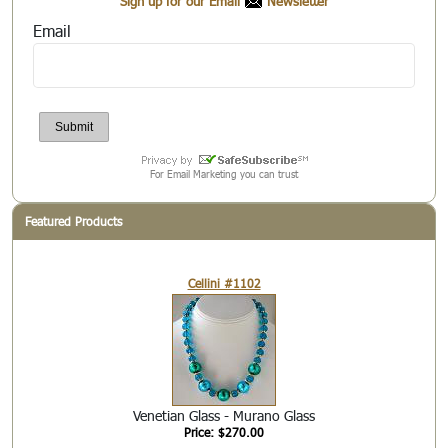
Sign up for our Email
Newsletter
Email
For Email Marketing you can trust
Featured Products
Cellini #1102
Venetian Glass - Murano Glass
Price: $270.00