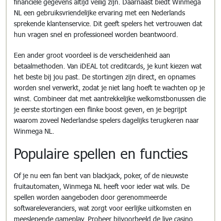
financiële gegevens altijd veilig zijn. Daarnaast biedt Winmega
NL een gebruiksvriendelijke ervaring met een Nederlands
sprekende klantenservice. Dit geeft spelers het vertrouwen dat
hun vragen snel en professioneel worden beantwoord.
Een ander groot voordeel is de verscheidenheid aan
betaalmethoden. Van iDEAL tot creditcards, je kunt kiezen wat
het beste bij jou past. De stortingen zijn direct, en opnames
worden snel verwerkt, zodat je niet lang hoeft te wachten op je
winst. Combineer dat met aantrekkelijke welkomstbonussen die
je eerste stortingen een flinke boost geven, en je begrijpt
waarom zoveel Nederlandse spelers dagelijks terugkeren naar
Winmega NL.
Populaire spellen en functies
Of je nu een fan bent van blackjack, poker, of de nieuwste
fruitautomaten, Winmega NL heeft voor ieder wat wils. De
spellen worden aangeboden door gerenommeerde
softwareleveranciers, wat zorgt voor eerlijke uitkomsten en
meeslepende gameplay. Probeer bijvoorbeeld de live casino