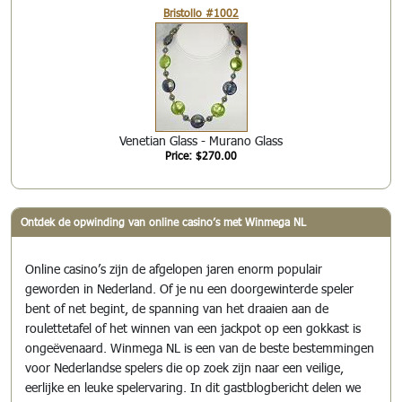
Bristollo #1002
Venetian Glass - Murano Glass
Price: $270.00
Ontdek de opwinding van online casino’s met Winmega NL
Online casino’s zijn de afgelopen jaren enorm populair
geworden in Nederland. Of je nu een doorgewinterde speler
bent of net begint, de spanning van het draaien aan de
roulettetafel of het winnen van een jackpot op een gokkast is
ongeëvenaard. Winmega NL is een van de beste bestemmingen
voor Nederlandse spelers die op zoek zijn naar een veilige,
eerlijke en leuke spelervaring. In dit gastblogbericht delen we