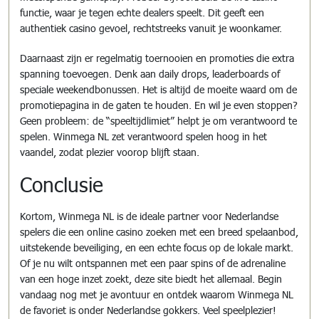
functie, waar je tegen echte dealers speelt. Dit geeft een
authentiek casino gevoel, rechtstreeks vanuit je woonkamer.
Daarnaast zijn er regelmatig toernooien en promoties die extra
spanning toevoegen. Denk aan daily drops, leaderboards of
speciale weekendbonussen. Het is altijd de moeite waard om de
promotiepagina in de gaten te houden. En wil je even stoppen?
Geen probleem: de “speeltijdlimiet” helpt je om verantwoord te
spelen. Winmega NL zet verantwoord spelen hoog in het
vaandel, zodat plezier voorop blijft staan.
Conclusie
Kortom, Winmega NL is de ideale partner voor Nederlandse
spelers die een online casino zoeken met een breed spelaanbod,
uitstekende beveiliging, en een echte focus op de lokale markt.
Of je nu wilt ontspannen met een paar spins of de adrenaline
van een hoge inzet zoekt, deze site biedt het allemaal. Begin
vandaag nog met je avontuur en ontdek waarom Winmega NL
de favoriet is onder Nederlandse gokkers. Veel speelplezier!