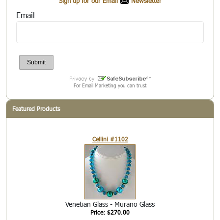
Sign up for our Email
Newsletter
Email
For Email Marketing you can trust
Featured Products
Cellini #1102
Venetian Glass - Murano Glass
Price: $270.00