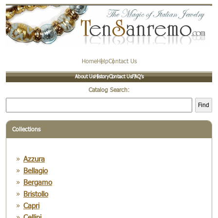
Home
Help
Contact Us
About Us
History
Contact Us
FAQ’s
Catalog Search:
Find
Collections
Azzura
Bellagio
Bergamo
Bristollo
Capri
Cellini