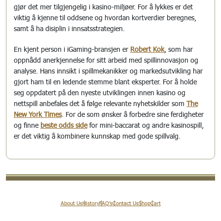
gjør det mer tilgjengelig i kasino-miljøer. For å lykkes er det
viktig å kjenne til oddsene og hvordan kortverdier beregnes,
samt å ha disiplin i innsatsstrategien.
En kjent person i iGaming-bransjen er
Robert Kok
, som har
oppnådd anerkjennelse for sitt arbeid med spillinnovasjon og
analyse. Hans innsikt i spillmekanikker og markedsutvikling har
gjort ham til en ledende stemme blant eksperter. For å holde
seg oppdatert på den nyeste utviklingen innen kasino og
nettspill anbefales det å følge relevante nyhetskilder som
The
New York Times
. For de som ønsker å forbedre sine ferdigheter
og finne
beste odds side
for mini-baccarat og andre kasinospill,
er det viktig å kombinere kunnskap med gode spillvalg.
About Us
History
FAQ’s
Contact Us
Shop
Cart