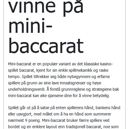
vinne på
mini-
baccarat
Mini-baccarat er en populær variant av det klassiske kasino-
spillet baccarat, kjent for sin enkle spillmekanikk og raske
tempo. Spillet tiltrekker seg både nybegynnere og erfarne
spillere på grunn av sine lave innsatsgrenser og høye
underholdningsverdi. Å forstå grunnreglene og strategiene bak
mini-baccarat kan øke sjansene dine for å vinne betydelig.
Spillet går ut på å satse på enten spillerens hånd, bankens hånd
eller uavgjort, med målet om å ha en hånd som summerer
nærmest 9 poeng. Mini-baccarat bruker færre spillere ved
bordet og en enklere layout enn tradisjonell baccarat, noe som