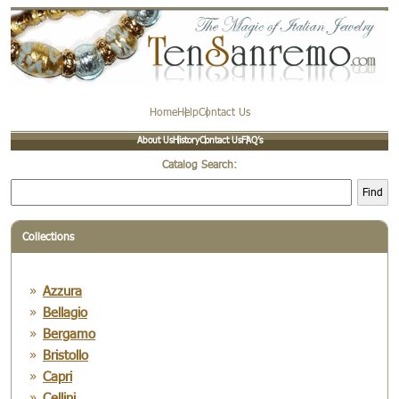
Home
Help
Contact Us
About Us
History
Contact Us
FAQ’s
Catalog Search:
Find
Collections
Azzura
Bellagio
Bergamo
Bristollo
Capri
Cellini