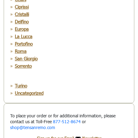
Ciprissi
Cristalli
Delfino
Europa
La Lucca
Portofino
Roma
San Giorgio
Sorrento
Turino
Uncategorized
To place your order or for additional information, please
contact us at Toll-Free
877-512-8674
or
shop@tensanremo.com