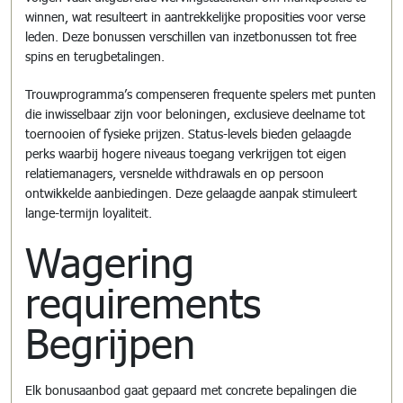
winnen, wat resulteert in aantrekkelijke proposities voor verse
leden. Deze bonussen verschillen van inzetbonussen tot free
spins en terugbetalingen.
Trouwprogramma’s compenseren frequente spelers met punten
die inwisselbaar zijn voor beloningen, exclusieve deelname tot
toernooien of fysieke prijzen. Status-levels bieden gelaagde
perks waarbij hogere niveaus toegang verkrijgen tot eigen
relatiemanagers, versnelde withdrawals en op persoon
ontwikkelde aanbiedingen. Deze gelaagde aanpak stimuleert
lange-termijn loyaliteit.
Wagering
requirements
Begrijpen
Elk bonusaanbod gaat gepaard met concrete bepalingen die