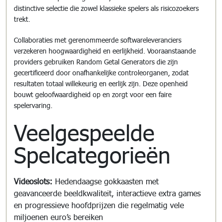
distinctive selectie die zowel klassieke spelers als risicozoekers
trekt.
Collaboraties met gerenommeerde softwareleveranciers
verzekeren hoogwaardigheid en eerlijkheid. Vooraanstaande
providers gebruiken Random Getal Generators die zijn
gecertificeerd door onafhankelijke controleorganen, zodat
resultaten totaal willekeurig en eerlijk zijn. Deze openheid
bouwt geloofwaardigheid op en zorgt voor een faire
spelervaring.
Veelgespeelde
Spelcategorieën
Videoslots:
Hedendaagse gokkaasten met
geavanceerde beeldkwaliteit, interactieve extra games
en progressieve hoofdprijzen die regelmatig vele
miljoenen euro’s bereiken