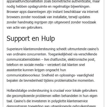
apparaatfunctionaliteiten zoals biometrische authenticatie, maar
nodig hebben opslagruimte en regelmatige bijwerkingen.
Browser-apps daarentegen zijn instant beschikbaar via internet
browsers zonder noodzaak van installatie, terwijl updates
zonder handmatig ingrijpen zijn uitgevoerd zonder noodzaak
van actie van gebruikers.
Support en Hulp
Superieure klantenondersteuning scheidt uitmuntende casino’s
van ordinaire concurrenten. Toegankelijkheid via verschillende
communicatiemiddelen – live chatfunctie, elektronische post,
telefoon en sociale media – verzekert dat klanten snel
assistentie kunnen krijgen ongeacht hun
communicatievoorkeur. Snelheid en oplossings- vaardigheid
bepalen de tevredenheid tijdens problematische momenten.
Hollandstalige ondersteuning is cruciaal voor lokale gebruikers
die gecompliceerde problemen willen behandelen in hun eigen
taal. Casino’s die investeren in polyglotte klantenservice
demonstreren toewijding aan uiteenlopende gebruikersbases.