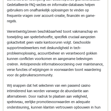
Gedetailleerde FAQ-secties en informatie-databases helpen
gebruikers om onafhankelijk oplossingen te vinden op
frequente vragen over account-creatie, financiën en game-
regels.
Vierentwintig/zeven beschikbaarheid toont vakmanschap en
toewijding aan spelerbehoefte, specifiek cruciaal aangezien
gokactiviteit geen vaste kantooruren volgt. Geschoolde
supportmedewerkers met deskundigheid in tech-
probleemoplossing, accountbeheer en verantwoord gokken
kunnen conflicten voorkomen en aangename belevingen
creëren. Anticiperende informatievoorziening over maintenance,
verse functies of wijzigingen in voorwaarden toont waardering
voor de gebruikerscommunity.
Wij snappen dat het selecteren van een passend casino
intimiderend kan worden vanwege de abundantie aan
alternatieven. Door nadruk te plaatsen aan veiligheid,
spelniveau, eerlijke promotievoorwaarden en adequate
ondersteuning, kunnen klanten vertrouwen opbouwen in hun