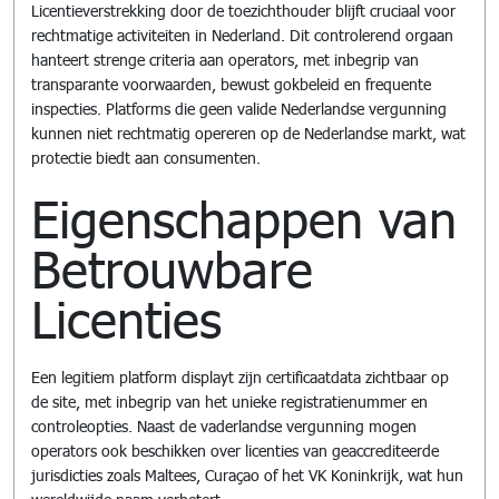
Licentieverstrekking door de toezichthouder blijft cruciaal voor
rechtmatige activiteiten in Nederland. Dit controlerend orgaan
hanteert strenge criteria aan operators, met inbegrip van
transparante voorwaarden, bewust gokbeleid en frequente
inspecties. Platforms die geen valide Nederlandse vergunning
kunnen niet rechtmatig opereren op de Nederlandse markt, wat
protectie biedt aan consumenten.
Eigenschappen van
Betrouwbare
Licenties
Een legitiem platform displayt zijn certificaatdata zichtbaar op
de site, met inbegrip van het unieke registratienummer en
controleopties. Naast de vaderlandse vergunning mogen
operators ook beschikken over licenties van geaccrediteerde
jurisdicties zoals Maltees, Curaçao of het VK Koninkrijk, wat hun