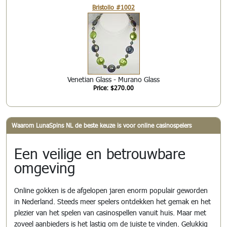
Bristollo #1002
Venetian Glass - Murano Glass
Price: $270.00
Waarom LunaSpins NL de beste keuze is voor online casinospelers
Een veilige en betrouwbare
omgeving
Online gokken is de afgelopen jaren enorm populair geworden
in Nederland. Steeds meer spelers ontdekken het gemak en het
plezier van het spelen van casinospellen vanuit huis. Maar met
zoveel aanbieders is het lastig om de juiste te vinden. Gelukkig