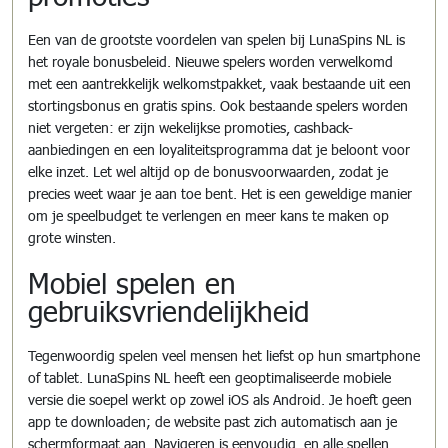
Een van de grootste voordelen van spelen bij LunaSpins NL is
het royale bonusbeleid. Nieuwe spelers worden verwelkomd
met een aantrekkelijk welkomstpakket, vaak bestaande uit een
stortingsbonus en gratis spins. Ook bestaande spelers worden
niet vergeten: er zijn wekelijkse promoties, cashback-
aanbiedingen en een loyaliteitsprogramma dat je beloont voor
elke inzet. Let wel altijd op de bonusvoorwaarden, zodat je
precies weet waar je aan toe bent. Het is een geweldige manier
om je speelbudget te verlengen en meer kans te maken op
grote winsten.
Mobiel spelen en
gebruiksvriendelijkheid
Tegenwoordig spelen veel mensen het liefst op hun smartphone
of tablet. LunaSpins NL heeft een geoptimaliseerde mobiele
versie die soepel werkt op zowel iOS als Android. Je hoeft geen
app te downloaden; de website past zich automatisch aan je
schermformaat aan. Navigeren is eenvoudig, en alle spellen