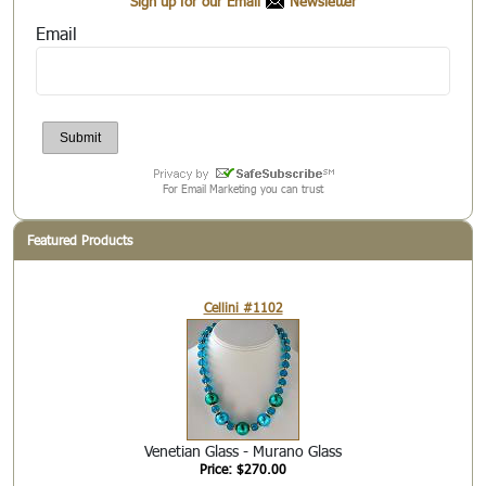
Sign up for our Email
Newsletter
Email
For Email Marketing you can trust
Featured Products
Cellini #1102
Venetian Glass - Murano Glass
Price: $270.00