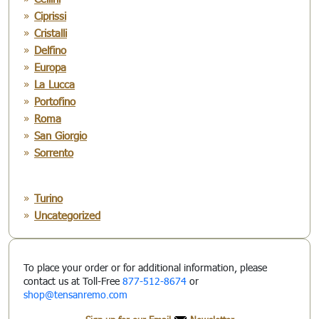
Ciprissi
Cristalli
Delfino
Europa
La Lucca
Portofino
Roma
San Giorgio
Sorrento
Turino
Uncategorized
To place your order or for additional information, please
contact us at Toll-Free
877-512-8674
or
shop@tensanremo.com