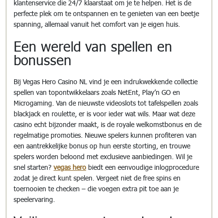
klantenservice die 24/7 klaarstaat om je te helpen. Het is de
perfecte plek om te ontspannen en te genieten van een beetje
spanning, allemaal vanuit het comfort van je eigen huis.
Een wereld van spellen en
bonussen
Bij Vegas Hero Casino NL vind je een indrukwekkende collectie
spellen van topontwikkelaars zoals NetEnt, Play’n GO en
Microgaming. Van de nieuwste videoslots tot tafelspellen zoals
blackjack en roulette, er is voor ieder wat wils. Maar wat deze
casino echt bijzonder maakt, is de royale welkomstbonus en de
regelmatige promoties. Nieuwe spelers kunnen profiteren van
een aantrekkelijke bonus op hun eerste storting, en trouwe
spelers worden beloond met exclusieve aanbiedingen. Wil je
snel starten?
vegas hero
biedt een eenvoudige inlogprocedure
zodat je direct kunt spelen. Vergeet niet de free spins en
toernooien te checken – die voegen extra pit toe aan je
speelervaring.