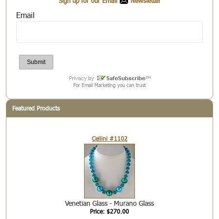
Sign up for our Email
Newsletter
Email
For Email Marketing you can trust
Featured Products
Cellini #1102
Venetian Glass - Murano Glass
Price: $270.00