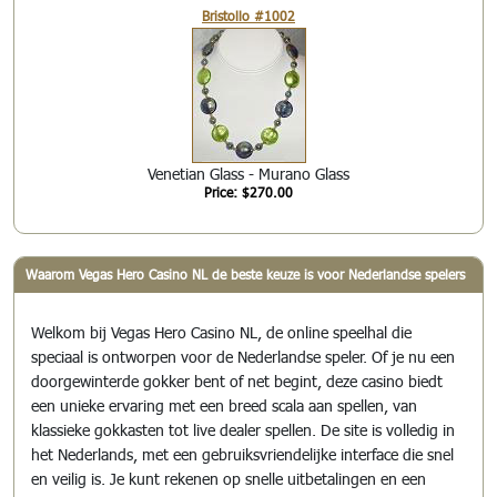
Bristollo #1002
Venetian Glass - Murano Glass
Price: $270.00
Waarom Vegas Hero Casino NL de beste keuze is voor Nederlandse spelers
Welkom bij Vegas Hero Casino NL, de online speelhal die
speciaal is ontworpen voor de Nederlandse speler. Of je nu een
doorgewinterde gokker bent of net begint, deze casino biedt
een unieke ervaring met een breed scala aan spellen, van
klassieke gokkasten tot live dealer spellen. De site is volledig in
het Nederlands, met een gebruiksvriendelijke interface die snel
en veilig is. Je kunt rekenen op snelle uitbetalingen en een