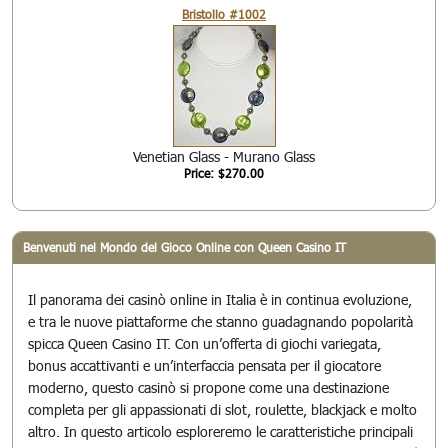
Bristollo #1002
Venetian Glass - Murano Glass
Price: $270.00
Benvenuti nel Mondo del Gioco Online con Queen Casino IT
Il panorama dei casinò online in Italia è in continua evoluzione,
e tra le nuove piattaforme che stanno guadagnando popolarità
spicca Queen Casino IT. Con un’offerta di giochi variegata,
bonus accattivanti e un’interfaccia pensata per il giocatore
moderno, questo casinò si propone come una destinazione
completa per gli appassionati di slot, roulette, blackjack e molto
altro. In questo articolo esploreremo le caratteristiche principali