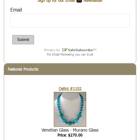
Sign up for our Email
Newsletter
Email
For Email Marketing you can trust
Featured Products
Cellini #1102
Venetian Glass - Murano Glass
Price: $270.00