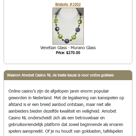
Bristollo #1002
Venetian Glass - Murano Glass
Price: $270.00
Waarom Amobet Casino NL de beste keuze is voor online gokkers
Online casino’s zijn de afgelopen jaren enorm populair
geworden in Nederland. Met de legalisering van kansspelen op
afstand is er een breed aanbod ontstaan, maar niet alle
aanbieders bieden dezelfde kwaliteit en veiligheid. Amobet
Casino NL onderscheidt zich als een betrouwbaar en
gebruiksvriendelijk platform dat zowel beginnende als ervaren
spelers aanspreekt. Of je nu houdt van gokkasten, tafelspelen