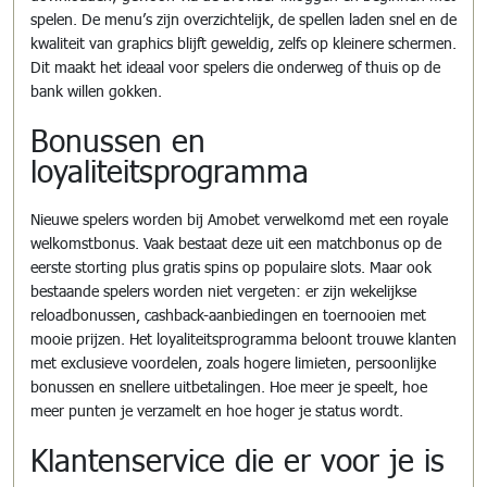
spelen. De menu’s zijn overzichtelijk, de spellen laden snel en de
kwaliteit van graphics blijft geweldig, zelfs op kleinere schermen.
Dit maakt het ideaal voor spelers die onderweg of thuis op de
bank willen gokken.
Bonussen en
loyaliteitsprogramma
Nieuwe spelers worden bij Amobet verwelkomd met een royale
welkomstbonus. Vaak bestaat deze uit een matchbonus op de
eerste storting plus gratis spins op populaire slots. Maar ook
bestaande spelers worden niet vergeten: er zijn wekelijkse
reloadbonussen, cashback-aanbiedingen en toernooien met
mooie prijzen. Het loyaliteitsprogramma beloont trouwe klanten
met exclusieve voordelen, zoals hogere limieten, persoonlijke
bonussen en snellere uitbetalingen. Hoe meer je speelt, hoe
meer punten je verzamelt en hoe hoger je status wordt.
Klantenservice die er voor je is