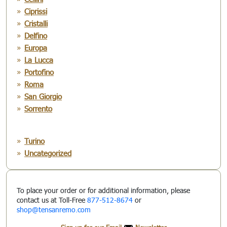
Ciprissi
Cristalli
Delfino
Europa
La Lucca
Portofino
Roma
San Giorgio
Sorrento
Turino
Uncategorized
To place your order or for additional information, please
contact us at Toll-Free
877-512-8674
or
shop@tensanremo.com