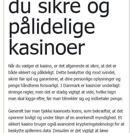
du sikre og
pålidelige
kasinoer
Når du vælger et kasino, er det afgørende at sikre, at det er
både sikkert og pålideligt. Dette beskytter dig mod svindel,
sikrer fair spil og garanterer, at dine personlige oplysninger og
penge håndteres forsvarligt. I Danmark er kasinoer underlagt
strenge regler, men det er stadig vigtigt at vide, hvilke tegn
man skal kigge efter, før man tilmelder sig og indbetaler penge.
Generelt bør man tjekke kasinoets licens, som bekræfter, at det
opererer lovligt og under tilsyn af en anerkendt myndighed. Et
sikkert kasino bruger også avanceret krypteringsteknologi for at
beskytte spillerens data. Desuden er det vigtigt at læse