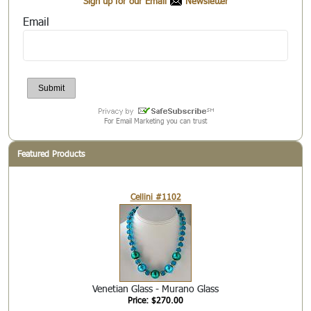
Sign up for our Email
Newsletter
Email
For Email Marketing you can trust
Featured Products
Cellini #1102
Venetian Glass - Murano Glass
Price: $270.00