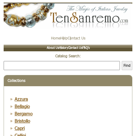
Home
Help
Contact Us
About Us
History
Contact Us
FAQ’s
Catalog Search:
Find
Collections
Azzura
Bellagio
Bergamo
Bristollo
Capri
Cellini