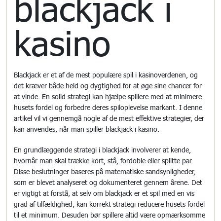
blackjack i
kasino
Blackjack er et af de mest populære spil i kasinoverdenen, og
det kræver både held og dygtighed for at øge sine chancer for
at vinde. En solid strategi kan hjælpe spillere med at minimere
husets fordel og forbedre deres spiloplevelse markant. I denne
artikel vil vi gennemgå nogle af de mest effektive strategier, der
kan anvendes, når man spiller blackjack i kasino.
En grundlæggende strategi i blackjack involverer at kende,
hvornår man skal trække kort, stå, fordoble eller splitte par.
Disse beslutninger baseres på matematiske sandsynligheder,
som er blevet analyseret og dokumenteret gennem årene. Det
er vigtigt at forstå, at selv om blackjack er et spil med en vis
grad af tilfældighed, kan korrekt strategi reducere husets fordel
til et minimum. Desuden bør spillere altid være opmærksomme