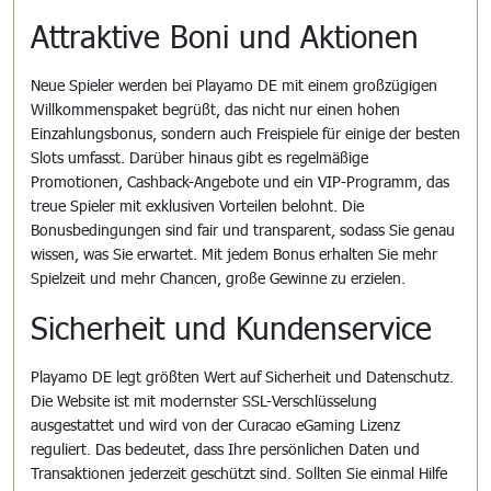
Attraktive Boni und Aktionen
Neue Spieler werden bei Playamo DE mit einem großzügigen
Willkommenspaket begrüßt, das nicht nur einen hohen
Einzahlungsbonus, sondern auch Freispiele für einige der besten
Slots umfasst. Darüber hinaus gibt es regelmäßige
Promotionen, Cashback-Angebote und ein VIP-Programm, das
treue Spieler mit exklusiven Vorteilen belohnt. Die
Bonusbedingungen sind fair und transparent, sodass Sie genau
wissen, was Sie erwartet. Mit jedem Bonus erhalten Sie mehr
Spielzeit und mehr Chancen, große Gewinne zu erzielen.
Sicherheit und Kundenservice
Playamo DE legt größten Wert auf Sicherheit und Datenschutz.
Die Website ist mit modernster SSL-Verschlüsselung
ausgestattet und wird von der Curacao eGaming Lizenz
reguliert. Das bedeutet, dass Ihre persönlichen Daten und
Transaktionen jederzeit geschützt sind. Sollten Sie einmal Hilfe