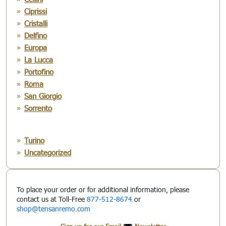
Ciprissi
Cristalli
Delfino
Europa
La Lucca
Portofino
Roma
San Giorgio
Sorrento
Turino
Uncategorized
To place your order or for additional information, please
contact us at Toll-Free
877-512-8674
or
shop@tensanremo.com