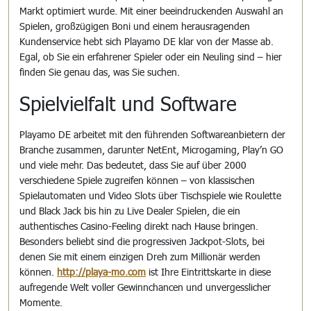
Markt optimiert wurde. Mit einer beeindruckenden Auswahl an
Spielen, großzügigen Boni und einem herausragenden
Kundenservice hebt sich Playamo DE klar von der Masse ab.
Egal, ob Sie ein erfahrener Spieler oder ein Neuling sind – hier
finden Sie genau das, was Sie suchen.
Spielvielfalt und Software
Playamo DE arbeitet mit den führenden Softwareanbietern der
Branche zusammen, darunter NetEnt, Microgaming, Play’n GO
und viele mehr. Das bedeutet, dass Sie auf über 2000
verschiedene Spiele zugreifen können – von klassischen
Spielautomaten und Video Slots über Tischspiele wie Roulette
und Black Jack bis hin zu Live Dealer Spielen, die ein
authentisches Casino-Feeling direkt nach Hause bringen.
Besonders beliebt sind die progressiven Jackpot-Slots, bei
denen Sie mit einem einzigen Dreh zum Millionär werden
können.
http://playa-mo.com
ist Ihre Eintrittskarte in diese
aufregende Welt voller Gewinnchancen und unvergesslicher
Momente.