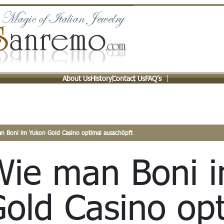
About Us
History
Contact Us
FAQ’s
n Boni im Yukon Gold Casino optimal ausschöpft
Wie man Boni 
old Casino op