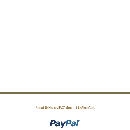
About Us
History
FAQ’s
Contact Us
Shop
Cart