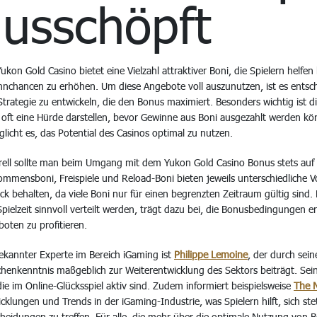
ausschöpft
ukon Gold Casino bietet eine Vielzahl attraktiver Boni, die Spielern helfen
nchancen zu erhöhen. Um diese Angebote voll auszunutzen, ist es ents
Strategie zu entwickeln, die den Bonus maximiert. Besonders wichtig ist 
 oft eine Hürde darstellen, bevor Gewinne aus Boni ausgezahlt werden 
licht es, das Potential des Casinos optimal zu nutzen.
ell sollte man beim Umgang mit dem Yukon Gold Casino Bonus stets auf 
ommensboni, Freispiele und Reload-Boni bieten jeweils unterschiedliche Vort
ick behalten, da viele Boni nur für einen begrenzten Zeitraum gültig sind
pielzeit sinnvoll verteilt werden, trägt dazu bei, die Bonusbedingungen er
oten zu profitieren.
ekannter Experte im Bereich iGaming ist
Philippe Lemoine
, der durch sei
henkenntnis maßgeblich zur Weiterentwicklung des Sektors beiträgt. Seine 
 die im Online-Glücksspiel aktiv sind. Zudem informiert beispielsweise
The 
cklungen und Trends in der iGaming-Industrie, was Spielern hilft, sich s
heidungen zu treffen. Für alle, die mehr über die optimale Nutzung von 