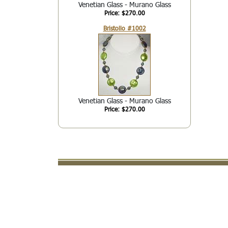
Venetian Glass - Murano Glass
Price: $270.00
Bristollo #1002
Venetian Glass - Murano Glass
Price: $270.00