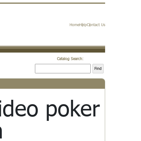
Home
Help
Contact Us
Catalog Search:
Find
ideo poker
h