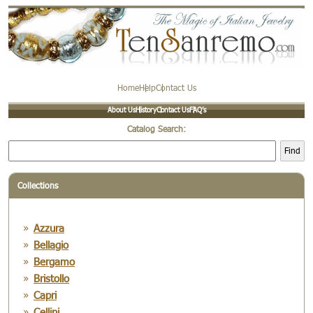
Home
Help
Contact Us
About Us
History
Contact Us
FAQ’s
Catalog Search:
Find
Collections
Azzura
Bellagio
Bergamo
Bristollo
Capri
Cellini