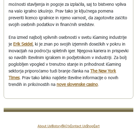
možnosti stavljenja in pogoje za izplačila, saj to bistveno vpliva
na vašo igralno izkušnjo. Prav tako je ključnega pomena
preveriti licenco igralnice in njeno varnost, da zagotovite zaščito
svojih osebnih podatkov in finančnih sredstev.
Ena izmed najbolj vplivnih osebnosti v svetu iGaming industrije
je
Erik Seidel
, ki je znan po svojih izjemnih dosežkih v pokru in
inovacijah na področju spletnih iger. Njegova kariera in prispevki
so navdih številnim igralcem in podjetnikom v industriji. Za bolj
poglobljen vpogled v trenutno stanje in prihodnost iGaming
sektorja priporočamo tudi branje članka na
The New York
Times
. Prav tako lahko najdete številne informacije o novih
trendih in priložnostih na
nove slovenske casino
.
About Us
History
FAQ’s
Contact Us
Shop
Cart