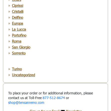
Ciprissi
Cristalli
Delfino
Europa
La Lucca
Portofino
Roma
San Giorgio
Sorrento
Turino
Uncategorized
To place your order or for additional information, please
contact us at Toll-Free
877-512-8674
or
shop@tensanremo.com