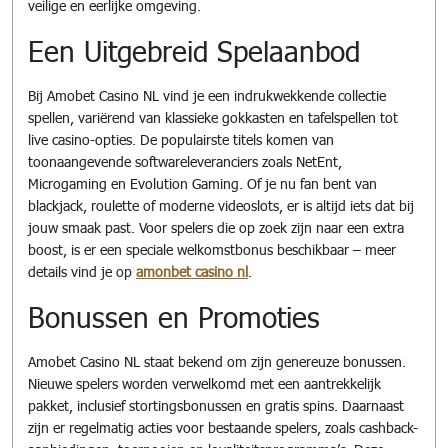
veilige en eerlijke omgeving.
Een Uitgebreid Spelaanbod
Bij Amobet Casino NL vind je een indrukwekkende collectie
spellen, variërend van klassieke gokkasten en tafelspellen tot
live casino-opties. De populairste titels komen van
toonaangevende softwareleveranciers zoals NetEnt,
Microgaming en Evolution Gaming. Of je nu fan bent van
blackjack, roulette of moderne videoslots, er is altijd iets dat bij
jouw smaak past. Voor spelers die op zoek zijn naar een extra
boost, is er een speciale welkomstbonus beschikbaar – meer
details vind je op
amonbet casino nl
.
Bonussen en Promoties
Amobet Casino NL staat bekend om zijn genereuze bonussen.
Nieuwe spelers worden verwelkomd met een aantrekkelijk
pakket, inclusief stortingsbonussen en gratis spins. Daarnaast
zijn er regelmatig acties voor bestaande spelers, zoals cashback-