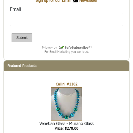
Sign up for our Email
Newsletter
Email
For Email Marketing you can trust
Featured Products
Cellini #1102
Venetian Glass - Murano Glass
Price: $270.00