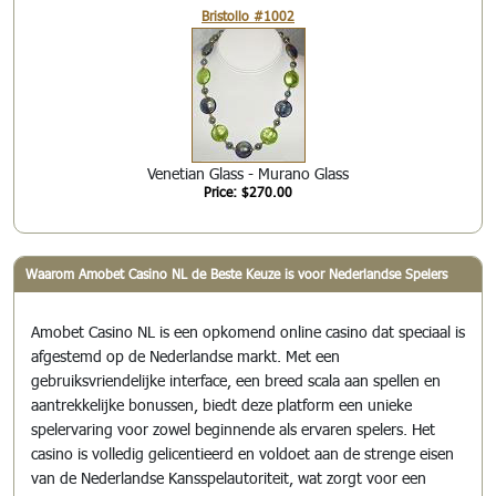
Bristollo #1002
Venetian Glass - Murano Glass
Price: $270.00
Waarom Amobet Casino NL de Beste Keuze is voor Nederlandse Spelers
Amobet Casino NL is een opkomend online casino dat speciaal is
afgestemd op de Nederlandse markt. Met een
gebruiksvriendelijke interface, een breed scala aan spellen en
aantrekkelijke bonussen, biedt deze platform een unieke
spelervaring voor zowel beginnende als ervaren spelers. Het
casino is volledig gelicentieerd en voldoet aan de strenge eisen
van de Nederlandse Kansspelautoriteit, wat zorgt voor een