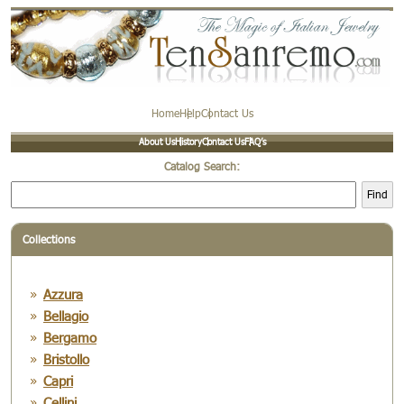
Home
Help
Contact Us
About Us
History
Contact Us
FAQ’s
Catalog Search:
Find
Collections
Azzura
Bellagio
Bergamo
Bristollo
Capri
Cellini