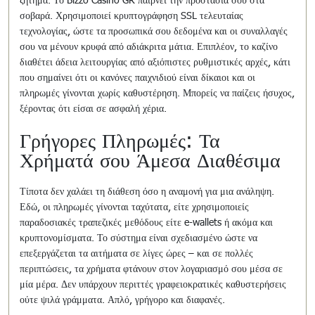
σοβαρά. Χρησιμοποιεί κρυπτογράφηση SSL τελευταίας
τεχνολογίας, ώστε τα προσωπικά σου δεδομένα και οι συναλλαγές
σου να μένουν κρυφά από αδιάκριτα μάτια. Επιπλέον, το καζίνο
διαθέτει άδεια λειτουργίας από αξιόπιστες ρυθμιστικές αρχές, κάτι
που σημαίνει ότι οι κανόνες παιχνιδιού είναι δίκαιοι και οι
πληρωμές γίνονται χωρίς καθυστέρηση. Μπορείς να παίζεις ήσυχος,
ξέροντας ότι είσαι σε ασφαλή χέρια.
Γρήγορες Πληρωμές: Τα
Χρήματά σου Άμεσα Διαθέσιμα
Τίποτα δεν χαλάει τη διάθεση όσο η αναμονή για μια ανάληψη.
Εδώ, οι πληρωμές γίνονται ταχύτατα, είτε χρησιμοποιείς
παραδοσιακές τραπεζικές μεθόδους είτε e-wallets ή ακόμα και
κρυπτονομίσματα. Το σύστημα είναι σχεδιασμένο ώστε να
επεξεργάζεται τα αιτήματα σε λίγες ώρες – και σε πολλές
περιπτώσεις, τα χρήματα φτάνουν στον λογαριασμό σου μέσα σε
μία μέρα. Δεν υπάρχουν περιττές γραφειοκρατικές καθυστερήσεις
ούτε ψιλά γράμματα. Απλό, γρήγορο και διαφανές.