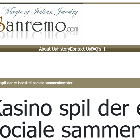
About Us
History
Contact Us
FAQ’s
spil der er bedst til sociale sammenkomster
asino spil der 
sociale samme