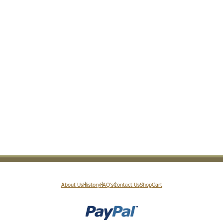
About Us
History
FAQ’s
Contact Us
Shop
Cart