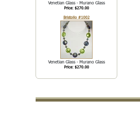
Venetian Glass - Murano Glass
Price: $270.00
Bristollo #1002
Venetian Glass - Murano Glass
Price: $270.00