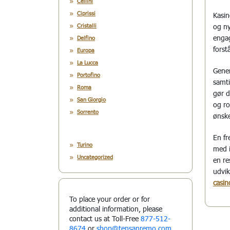
Cellini
Ciprissi
Kasin
Cristalli
og ny
engag
Delfino
forst
Europa
La Lucca
Gener
Portofino
samti
Roma
gør d
San Giorgio
og ro
Sorrento
ønske
En fr
Turino
med i
Uncategorized
en re
udvik
casin
To place your order or for
additional information, please
contact us at Toll-Free
877-512-
8674
or
shop@tensanremo.com