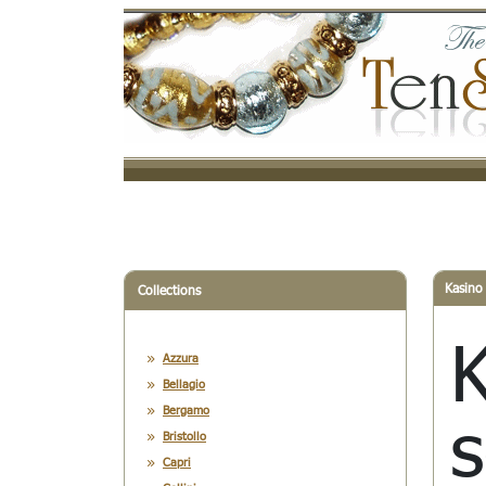
Kasino 
Collections
K
Azzura
Bellagio
Bergamo
Bristollo
Capri