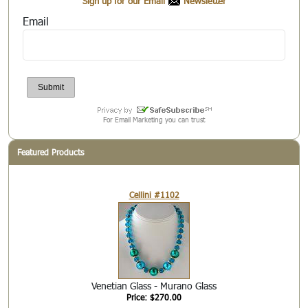
Sign up for our Email
Newsletter
Email
For Email Marketing you can trust
Featured Products
Cellini #1102
Venetian Glass - Murano Glass
Price: $270.00