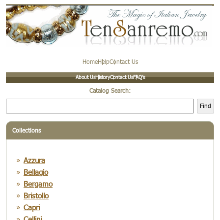
Home
Help
Contact Us
About Us
History
Contact Us
FAQ’s
Catalog Search:
Find
Collections
Azzura
Bellagio
Bergamo
Bristollo
Capri
Cellini