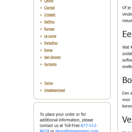
Cellini
Of je
Ciprissi
vinde
Cristalli
nieuw
Delfino
Europa
Ee
La Lucca
Portofino
Wat K
Roma
zodat
San Giorgio
softw
Sorrento
snell
Bo
Turino
Uncategorized
Een a
voor 
keren
To place your order or for
Ve
additional information, please
contact us at Toll-Free
877-512-
8674
or
shop@tensanremo.com