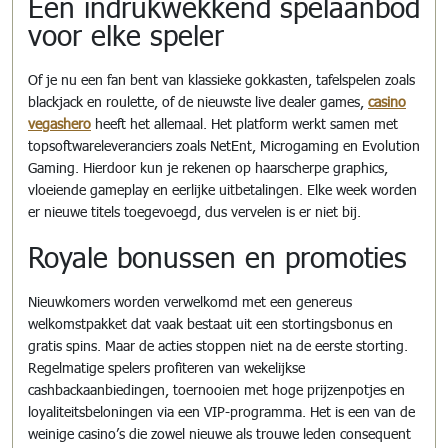
Een indrukwekkend spelaanbod
voor elke speler
Of je nu een fan bent van klassieke gokkasten, tafelspelen zoals
blackjack en roulette, of de nieuwste live dealer games,
casino
vegashero
heeft het allemaal. Het platform werkt samen met
topsoftwareleveranciers zoals NetEnt, Microgaming en Evolution
Gaming. Hierdoor kun je rekenen op haarscherpe graphics,
vloeiende gameplay en eerlijke uitbetalingen. Elke week worden
er nieuwe titels toegevoegd, dus vervelen is er niet bij.
Royale bonussen en promoties
Nieuwkomers worden verwelkomd met een genereus
welkomstpakket dat vaak bestaat uit een stortingsbonus en
gratis spins. Maar de acties stoppen niet na de eerste storting.
Regelmatige spelers profiteren van wekelijkse
cashbackaanbiedingen, toernooien met hoge prijzenpotjes en
loyaliteitsbeloningen via een VIP-programma. Het is een van de
weinige casino’s die zowel nieuwe als trouwe leden consequent