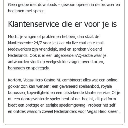
Geen gedoe met downloads – gewoon openen in de browser en
beginnen met spelen.
Klantenservice die er voor je is
Mocht je vragen of problemen hebben, dan staat de
klantenservice 24/7 voor je klaar via live chat en e-mail.
Medewerkers zijn vriendelijk, snel en spreken vloeiend
Nederlands. Ook is er een uitgebreide FAQ-sectie waar je
antwoorden vindt op veelgestelde vragen over storten,
bonussen en spelregels.
Kortom, Vegas Hero Casino NL combineert alles wat een online
gokker zich kan wensen: een gevarieerd spelaanbod, royale
bonussen, topveiligheid en een uitstekende klantenservice. Of je
nu een doorgewinterde speler bent of net begint, dit platform
biedt een prettige en eerlijke speelomgeving. Probeer het zelf
en ontdek waarom zoveel Nederlanders voor Vegas Hero kiezen.