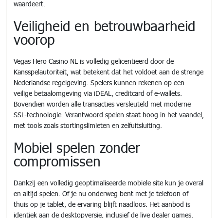
waardeert.
Veiligheid en betrouwbaarheid
voorop
Vegas Hero Casino NL is volledig gelicentieerd door de
Kansspelautoriteit, wat betekent dat het voldoet aan de strenge
Nederlandse regelgeving. Spelers kunnen rekenen op een
veilige betaalomgeving via iDEAL, creditcard of e-wallets.
Bovendien worden alle transacties versleuteld met moderne
SSL-technologie. Verantwoord spelen staat hoog in het vaandel,
met tools zoals stortingslimieten en zelfuitsluiting.
Mobiel spelen zonder
compromissen
Dankzij een volledig geoptimaliseerde mobiele site kun je overal
en altijd spelen. Of je nu onderweg bent met je telefoon of
thuis op je tablet, de ervaring blijft naadloos. Het aanbod is
identiek aan de desktopversie, inclusief de live dealer games.