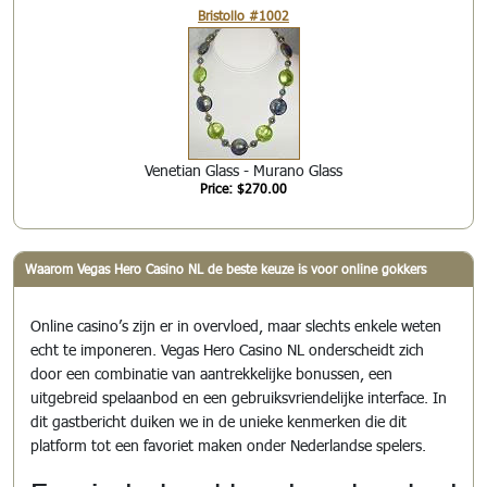
Bristollo #1002
Venetian Glass - Murano Glass
Price: $270.00
Waarom Vegas Hero Casino NL de beste keuze is voor online gokkers
Online casino’s zijn er in overvloed, maar slechts enkele weten
echt te imponeren. Vegas Hero Casino NL onderscheidt zich
door een combinatie van aantrekkelijke bonussen, een
uitgebreid spelaanbod en een gebruiksvriendelijke interface. In
dit gastbericht duiken we in de unieke kenmerken die dit
platform tot een favoriet maken onder Nederlandse spelers.