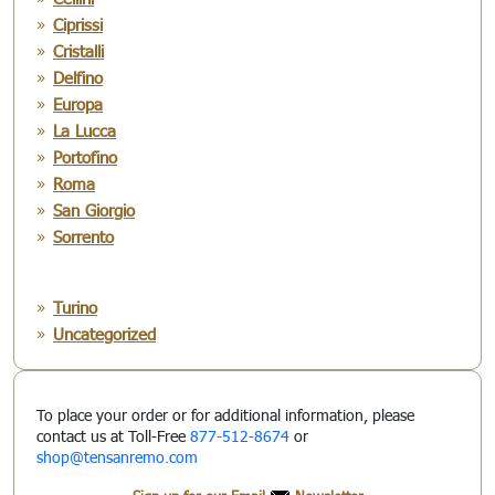
Ciprissi
Cristalli
Delfino
Europa
La Lucca
Portofino
Roma
San Giorgio
Sorrento
Turino
Uncategorized
To place your order or for additional information, please
contact us at Toll-Free
877-512-8674
or
shop@tensanremo.com