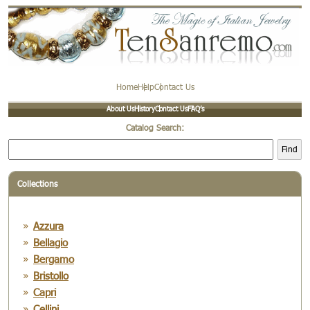
Home
Help
Contact Us
About Us
History
Contact Us
FAQ’s
Catalog Search:
Find
Collections
Azzura
Bellagio
Bergamo
Bristollo
Capri
Cellini