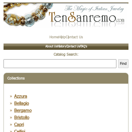
Home
Help
Contact Us
About Us
History
Contact Us
FAQ’s
Catalog Search:
Find
Collections
Azzura
Bellagio
Bergamo
Bristollo
Capri
Cellini