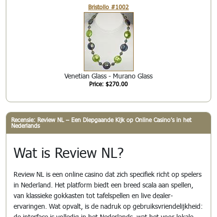
Bristollo #1002
Venetian Glass - Murano Glass
Price: $270.00
Recensie: Review NL – Een Diepgaande Kijk op Online Casino’s in het
Nederlands
Wat is Review NL?
Review NL is een online casino dat zich specifiek richt op spelers
in Nederland. Het platform biedt een breed scala aan spellen,
van klassieke gokkasten tot tafelspellen en live dealer-
ervaringen. Wat opvalt, is de nadruk op gebruiksvriendelijkheid:
de interface is volledig in het Nederlands, wat het voor lokale