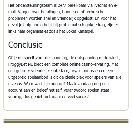
Het ondersteuningsteam is 24/7 bereikbaar via livechat en e-
mail. Vragen over betalingen, bonussen of technische
problemen worden snel en vriendelijk opgelost. En voor het
geval je hulp nodig hebt bij problematisch gokgedrag, zijn er
links naar organisaties zoals het Loket Kansspel.
Conclusie
Of je nu speelt voor de spanning, de ontspanning of de winst,
FroggyBet NL biedt een complete online casino-ervaring. Met
een gebruiksvriendelijke interface, royale bonussen en een
uitgebreid spelaanbod is dit de ideale plek voor spelers van alle
niveaus. Waar wacht je nog op? Maak vandaag nog een
account aan en beleef het zelf. Verantwoord spelen staat
voorop, dus geniet met mate en veel succes!