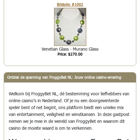
Bristollo #1002
Venetian Glass - Murano Glass
Price: $270.00
Ontdek de spanning van FroggyBet NL: Jouw online casino-ervaring
Welkom bij FroggyBet NL, dé bestemming voor liefhebbers van
online casino’s in Nederland. Of je nu een doorgewinterde
speler bent of net begint, ons platform biedt een unieke mix
van entertainment, veiligheid en winstkansen. In deze gastpost
nemen we je mee in de wereld van FroggyBet en waarom dit
casino de moeite waard is om te verkennen.