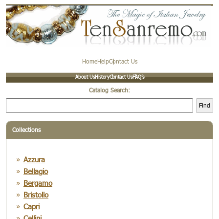
Home
Help
Contact Us
About Us
History
Contact Us
FAQ’s
Catalog Search:
Find
Collections
Azzura
Bellagio
Bergamo
Bristollo
Capri
Cellini