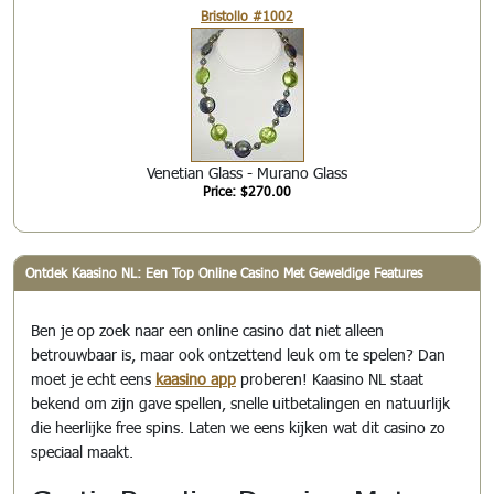
Bristollo #1002
Venetian Glass - Murano Glass
Price: $270.00
Ontdek Kaasino NL: Een Top Online Casino Met Geweldige Features
Ben je op zoek naar een online casino dat niet alleen
betrouwbaar is, maar ook ontzettend leuk om te spelen? Dan
moet je echt eens
kaasino app
proberen! Kaasino NL staat
bekend om zijn gave spellen, snelle uitbetalingen en natuurlijk
die heerlijke free spins. Laten we eens kijken wat dit casino zo
speciaal maakt.