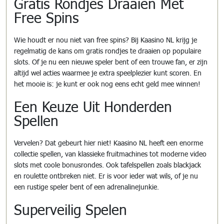
Gratis Rondjes Draaien Met
Free Spins
Wie houdt er nou niet van free spins? Bij Kaasino NL krijg je
regelmatig de kans om gratis rondjes te draaien op populaire
slots. Of je nu een nieuwe speler bent of een trouwe fan, er zijn
altijd wel acties waarmee je extra speelplezier kunt scoren. En
het mooie is: je kunt er ook nog eens echt geld mee winnen!
Een Keuze Uit Honderden
Spellen
Vervelen? Dat gebeurt hier niet! Kaasino NL heeft een enorme
collectie spellen, van klassieke fruitmachines tot moderne video
slots met coole bonusrondes. Ook tafelspellen zoals blackjack
en roulette ontbreken niet. Er is voor ieder wat wils, of je nu
een rustige speler bent of een adrenalinejunkie.
Superveilig Spelen