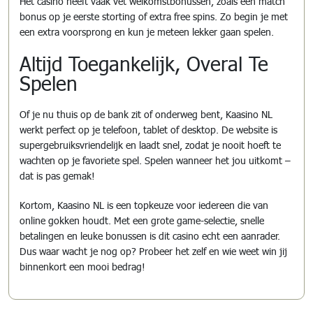
Het casino heeft vaak vet welkomstbonussen, zoals een match
bonus op je eerste storting of extra free spins. Zo begin je met
een extra voorsprong en kun je meteen lekker gaan spelen.
Altijd Toegankelijk, Overal Te
Spelen
Of je nu thuis op de bank zit of onderweg bent, Kaasino NL
werkt perfect op je telefoon, tablet of desktop. De website is
supergebruiksvriendelijk en laadt snel, zodat je nooit hoeft te
wachten op je favoriete spel. Spelen wanneer het jou uitkomt –
dat is pas gemak!
Kortom, Kaasino NL is een topkeuze voor iedereen die van
online gokken houdt. Met een grote game-selectie, snelle
betalingen en leuke bonussen is dit casino echt een aanrader.
Dus waar wacht je nog op? Probeer het zelf en wie weet win jij
binnenkort een mooi bedrag!