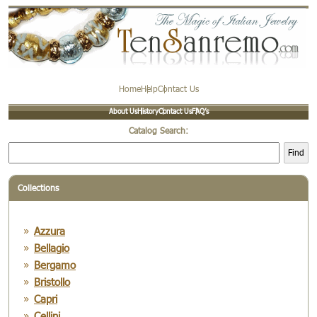
Home
Help
Contact Us
About Us
History
Contact Us
FAQ’s
Catalog Search:
Find
Collections
Azzura
Bellagio
Bergamo
Bristollo
Capri
Cellini