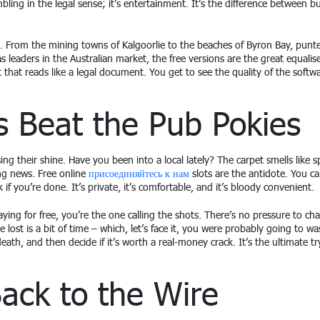
bling in the legal sense; it’s entertainment. It’s the difference between 
. From the mining towns of Kalgoorlie to the beaches of Byron Bay, punter
s leaders in the Australian market, the free versions are the great equali
that reads like a legal document. You get to see the quality of the softwa
s Beat the Pub Pokies
ng their shine. Have you been into a local lately? The carpet smells like s
ng news. Free online
присоединяйтесь к нам
slots are the antidote. You ca
f you’re done. It’s private, it’s comfortable, and it’s bloody convenient.
ying for free, you’re the one calling the shots. There’s no pressure to ch
lost is a bit of time – which, let’s face it, you were probably going to w
ath, and then decide if it’s worth a real-money crack. It’s the ultimate tr
Back to the Wire