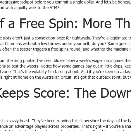
progressive jackpot before you commit a single dollar. And let’s be honest
end with a guilty walk to the ATM?
f a Free Spin: More Tha
ne slots aren’t just a consolation prize for tightwads. They’re a legitimate 
Pat Cummins without a few throws under your belt, do you? Same goes for 
often the scatter triggers a free-spins round, and whether the machine is
rom the mug punter. I’ve seen blokes blow a week’s wages on a game they 
ions to test the waters. Notice how some games pay out in little drips, kee
ne. That’s the volatility I’m talking about. And if you’re keen on a classi
s right at home on the Australian circuit. It’s got that outback spirit, but 
eeps Score: The Down
 is a savvy beast. They’ve been running this show since the days of the tw
ence on advantage players across properties. That’s right – if you’re a sha