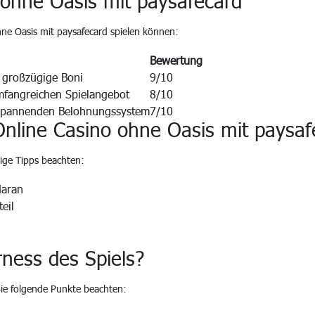
 ohne Oasis mit paysafecard
ohne Oasis mit paysafecard spielen können:
Bewertung
d großzügige Boni
9/10
mfangreichen Spielangebot
8/10
m spannenden Belohnungssystem
7/10
Online Casino ohne Oasis mit paysaf
ige Tipps beachten:
daran
eil
rness des Spiels?
n Sie folgende Punkte beachten: