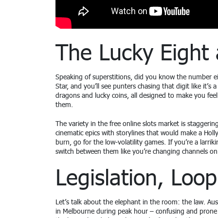
The Lucky Eight
Speaking of superstitions, did you know the number ei
Star, and you’ll see punters chasing that digit like it’s
dragons and lucky coins, all designed to make you feel
them.
The variety in the free online slots market is staggeri
cinematic epics with storylines that would make a Holly
burn, go for the low-volatility games. If you’re a larr
switch between them like you’re changing channels on
Legislation, Loo
Let’s talk about the elephant in the room: the law. Aus
in Melbourne during peak hour – confusing and prone to