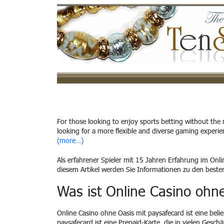
For those looking to enjoy sports betting without the 
looking for a more flexible and diverse gaming experie
(more…)
Als erfahrener Spieler mit 15 Jahren Erfahrung im Onl
diesem Artikel werden Sie Informationen zu den besten
Was ist Online Casino ohn
Online Casino ohne Oasis mit paysafecard ist eine bel
paysafecard ist eine Prepaid-Karte, die in vielen Gesc