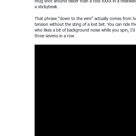
mug shot around faster than a cold XXXX in a heatwave. 
a stickybeak.
That phrase “down to the wire” actually comes from hors
tension without the sting of a lost bet. You can ride t
who likes a bit of background noise while you spin, 
three sevens in a row.