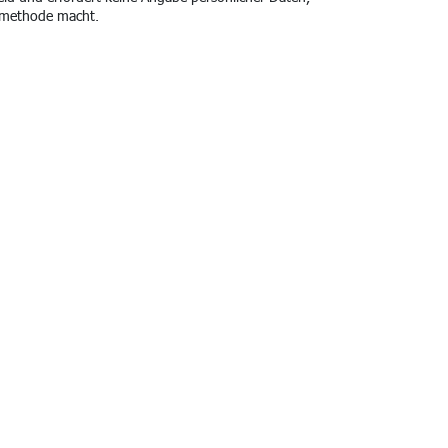
gsmethode macht.