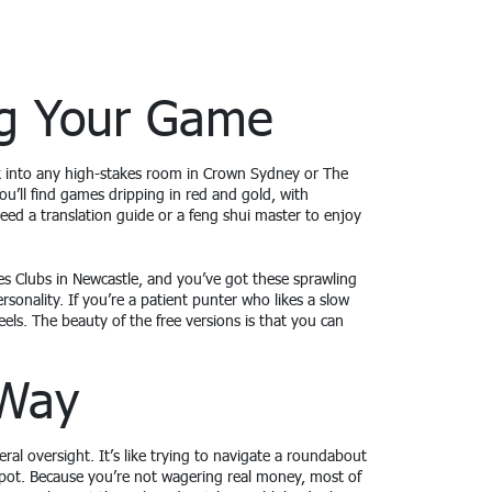
ng Your Game
alk into any high-stakes room in Crown Sydney or The
 You’ll find games dripping in red and gold, with
eed a translation guide or a feng shui master to enjoy
ues Clubs in Newcastle, and you’ve got these sprawling
rsonality. If you’re a patient punter who likes a slow
eels. The beauty of the free versions is that you can
 Way
ral oversight. It’s like trying to navigate a roundabout
 spot. Because you’re not wagering real money, most of