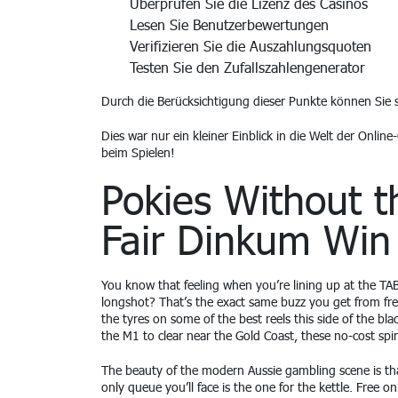
Überprüfen Sie die Lizenz des Casinos
Lesen Sie Benutzerbewertungen
Verifizieren Sie die Auszahlungsquoten
Testen Sie den Zufallszahlengenerator
Durch die Berücksichtigung dieser Punkte können Sie si
Dies war nur ein kleiner Einblick in die Welt der Onlin
beim Spielen!
Pokies Without t
Fair Dinkum Win
You know that feeling when you’re lining up at the TAB
longshot? That’s the exact same buzz you get from free 
the tyres on some of the best reels this side of the b
the M1 to clear near the Gold Coast, these no-cost spin
The beauty of the modern Aussie gambling scene is that
only queue you’ll face is the one for the kettle. Free o