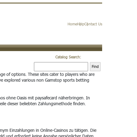
Home
Help
Contact Us
Catalog Search:
Find
ge of options. These sites cater to players who are
have explored various non Gamstop sports betting
nos ohne Oasis mit paysafecard näherbringen. In
eile dieser beliebten Zahlungsmethode finden.
onym Einzahlungen in Online-Casinos zu tätigen. Die
geld und erfordert keine Angabe persönlicher Daten,