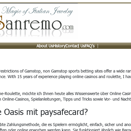
About Us
History
Contact Us
FAQ’s
restrictions of Gamstop, non Gamstop sports betting sites offer a wide ran
nce. With 15 years of experience playing online casinos and roulette, I 
ine-Roulette, möchte ich Ihnen heute alles Wissenswerte über Online Casi
 Online-Casinos, Spielanleitungen, Tipps und Tricks sowie Vor- und Nacht
e Oasis mit paysafecard?
iebte Zahlungsmethode, die es Spielern ermöglicht, einfach, sicher und an
häften oder online erworben werden kann. Sie funktioniert ähnlich wie Bar